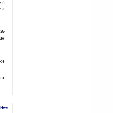
 já
o e
São
que
 de
ra,
Next