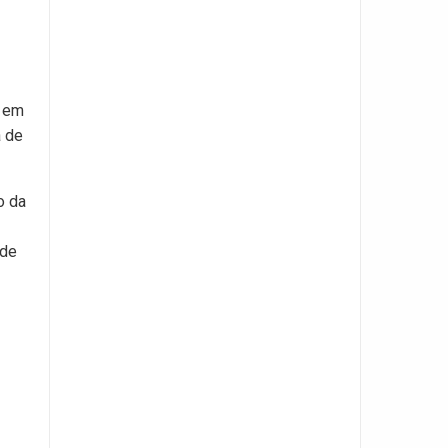
o em
a de
o da
 de