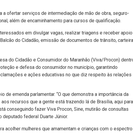
sa a ofertar serviços de intermediação de mão de obra, seguro-
onal, além de encaminhamento para cursos de qualificação.
ressados em divulgar vagas, realizar triagens e receber apoi
 Balcão do Cidadão, emissão de documentos de trânsito, carteir
efesa do Cidadão e Consumidor do Maranhão (Viva/Procon) dentr
roteção e defesa do consumidor no município, garantindo
reclamações e ações educativas no que diz respeito às relações
meio de emenda parlamentar. “O que demonstra a importância da
 aos recursos que a gente está trazendo lá de Brasília, aqui para
stá conseguindo fazer Viva Procon, Sine, mutirão de consultas
 deputado federal Duarte Júnior.
ara acolher mulheres que amamentam e crianças com o espectro