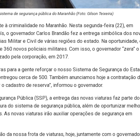
 sistema de segurança pública do Maranhão (Foto: Gilson Teixeira)
te à criminalidade no Maranhão. Nesta segunda-feira (22), em
s, o governador Carlos Brandão fez a entrega simbólica dos no
ias Militar e Civil de várias regiões do estado. Na oportunidade,
360 novos policiais militares. Com isso, o governador “zera” o
izado pela corporação, em 2017.
ras para a gente reforçar o nosso Sistema de Segurança do Est
 entregou cerca de 500. Também anunciamos hoje a contratação 
r o cadastro de reserva”, informou o governador.
urança Pública (SSP), a entrega das novas viaturas faz parte do
tura do sistema de segurança pública, além de oportunizar melh
is. As novas viaturas irão auxiliar operações de segurança em
o da nossa frota de viaturas, hoje, juntamente com o governado