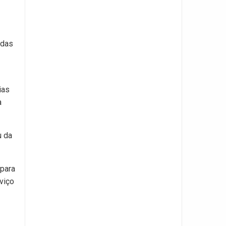
 das
ias
a
u da
 para
viço