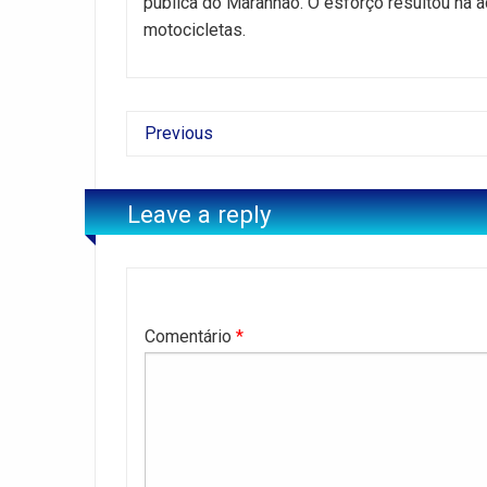
pública do Maranhão. O esforço resultou na a
motocicletas.
Previous
Leave a reply
Comentário
*