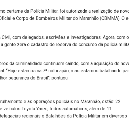
mo certame da Polícia Militar, foi autorizada a realização de nov
a Oficial e Corpo de Bombeiros Militar do Maranhão (CBMMA). O ed
 Civil, com delegados, escrivães e investigadores. Agora, com o
 gente zera o cadastro de reserva do concurso da polícia milita
eros da criminalidade continuem caindo, com a aquisição de nov
ial. “Hoje estamos na 7ª colocação, mas estamos batalhando pa
lhor segurança do Brasil“, pontuou.
atrulhamento e as operações policiais no Maranhão, estão: 22
 veículos Toyota Yares, todos automáticos, além de 11
delegacias regionais e Batalhões da Polícia Militar em diversos