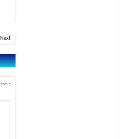
Next
s com
*