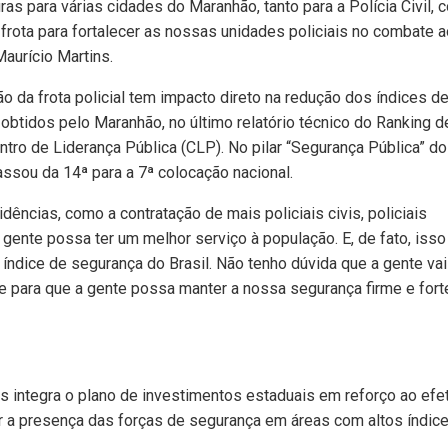
as para várias cidades do Maranhão, tanto para a Polícia Civil,
a frota para fortalecer as nossas unidades policiais no combate 
Maurício Martins.
o da frota policial tem impacto direto na redução dos índices d
obtidos pelo Maranhão, no último relatório técnico do Ranking d
tro de Liderança Pública (CLP). No pilar “Segurança Pública” do
ssou da 14ª para a 7ª colocação nacional.
ências, como a contratação de mais policiais civis, policiais
 gente possa ter um melhor serviço à população. E, de fato, isso 
índice de segurança do Brasil. Não tenho dúvida que a gente vai
te para que a gente possa manter a nossa segurança firme e fort
s integra o plano de investimentos estaduais em reforço ao efe
ar a presença das forças de segurança em áreas com altos índic