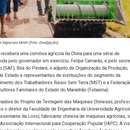
 Itapecuru Mirim (Foto: Divulgação)
 receberá uma comitiva agrícola da China para uma série de
ida pelo governador em exercício, Felipe Camarão, e pelo secre
o (SAF), Bira do Pindaré, o adjunto de Organização da Produção,
 de Estado e representantes de instituições do segmento da
vimento dos Trabalhadores Rurais Sem Terra (MST) e a Federaçã
icultoras Familiares do Estado do Maranhão (Fetaema).
denadora do Projeto de Testagem das Máquinas Chinesas, profes
s o diretor da Faculdade de Engenharia da Universidade Agrícol
esentante da Lovol, fabricante chinesa de máquinas agrícolas, sr
ssociação Internacional para Cooperação Popular (IAPC). A vis