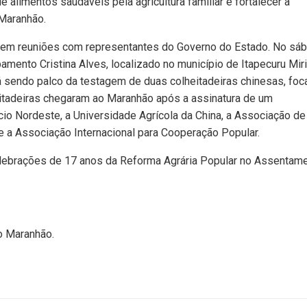
 alimentos saudáveis pela agricultura familiar e fortalecer a
 Maranhão.
tecem reuniões com representantes do Governo do Estado. No sá
amento Cristina Alves, localizado no município de Itapecuru Mir
tá sendo palco da testagem de duas colheitadeiras chinesas, fo
eitadeiras chegaram ao Maranhão após a assinatura de um
o Nordeste, a Universidade Agrícola da China, a Associação de
e a Associação Internacional para Cooperação Popular.
 celebrações de 17 anos da Reforma Agrária Popular no Assentam
ao Maranhão.