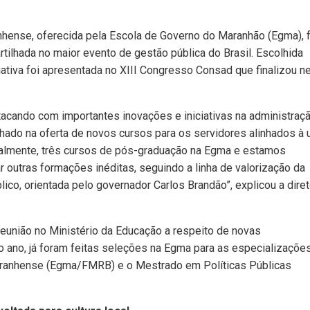
hense, oferecida pela Escola de Governo do Maranhão (Egma), f
lhada no maior evento de gestão pública do Brasil. Escolhida
ciativa foi apresentada no XIII Congresso Consad que finalizou n
tacando com importantes inovações e iniciativas na administraç
hado na oferta de novos cursos para os servidores alinhados à
ualmente, três cursos de pós-graduação na Egma e estamos
 outras formações inéditas, seguindo a linha de valorização da
co, orientada pelo governador Carlos Brandão”, explicou a diret
reunião no Ministério da Educação a respeito de novas
o ano, já foram feitas seleções na Egma para as especializaçõe
aranhense (Egma/FMRB) e o Mestrado em Políticas Públicas