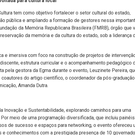
oltada para cultura local
ltura tem como objetivo fortalecer o setor cultural do estado,
tão pública e ampliando a formação de gestores nessa importan
 Fundação da Memória Republicana Brasileira (FMRB), órgão que
 preservação da memória e da cultura do estado, sob a liderança 
a e imersiva com foco na construção de projetos de intervençã
rpo discente, estrutura curricular e o acompanhamento pedagógico 
ta pela gestora da Egma durante o evento, Leuzinete Pereira, qu
 coautores do artigo científico, o coordenador da pós-graduação
nicação, Amanda Dutra.
da Inovação e Sustentabilidade, explorando caminhos para uma
 Por meio de uma programação diversificada, que incluiu painéis
sos de sucesso e espaços para networking, o evento ofereceu
as e conhecimentos com a prestigiada presença de 10 governado