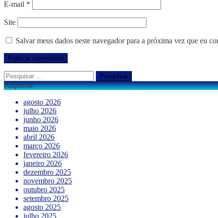
E-mail
*
Site
Salvar meus dados neste navegador para a próxima vez que eu co
Pesquisar
por:
Arquivos
agosto 2026
julho 2026
junho 2026
maio 2026
abril 2026
março 2026
fevereiro 2026
janeiro 2026
dezembro 2025
novembro 2025
outubro 2025
setembro 2025
agosto 2025
julho 2025