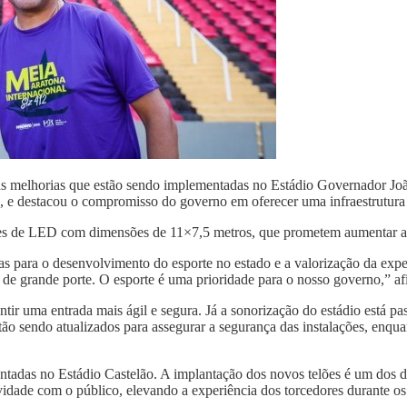
s melhorias que estão sendo implementadas no Estádio Governador João
s, e destacou o compromisso do governo em oferecer uma infraestrutura 
elões de LED com dimensões de 11×7,5 metros, que prometem aumentar a 
s para o desenvolvimento do esporte no estado e a valorização da exp
e grande porte. O esporte é uma prioridade para o nosso governo,” a
ntir uma entrada mais ágil e segura. Já a sonorização do estádio está
 sendo atualizados para assegurar a segurança das instalações, enquan
ntadas no Estádio Castelão. A implantação dos novos telões é um dos d
vidade com o público, elevando a experiência dos torcedores durante os