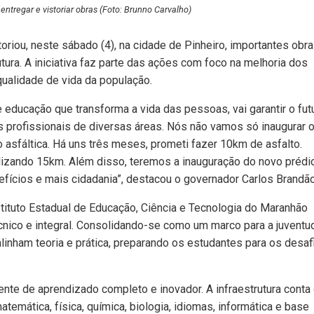
ntregar e vistoriar obras (Foto: Brunno Carvalho)
oriou, neste sábado (4), na cidade de Pinheiro, importantes obr
tura. A iniciativa faz parte das ações com foco na melhoria dos
ualidade de vida da população.
educação que transforma a vida das pessoas, vai garantir o fut
 profissionais de diversas áreas. Nós não vamos só inaugurar 
 asfáltica. Há uns três meses, prometi fazer 10km de asfalto.
lizando 15km. Além disso, teremos a inauguração do novo prédi
fícios e mais cidadania”, destacou o governador Carlos Brandão
stituto Estadual de Educação, Ciência e Tecnologia do Maranhão
cnico e integral. Consolidando-se como um marco para a juventu
linham teoria e prática, preparando os estudantes para os desaf
ente de aprendizado completo e inovador. A infraestrutura cont
temática, física, química, biologia, idiomas, informática e base