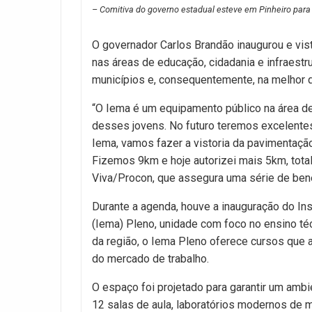
– Comitiva do governo estadual esteve em Pinheiro para e
O governador Carlos Brandão inaugurou e vist
nas áreas de educação, cidadania e infraestru
municípios e, consequentemente, na melhor q
“O Iema é um equipamento público na área de 
desses jovens. No futuro teremos excelentes
Iema, vamos fazer a vistoria da pavimentação
Fizemos 9km e hoje autorizei mais 5km, tota
Viva/Procon, que assegura uma série de bene
Durante a agenda, houve a inauguração do In
(Iema) Pleno, unidade com foco no ensino té
da região, o Iema Pleno oferece cursos que a
do mercado de trabalho.
O espaço foi projetado para garantir um ambi
12 salas de aula, laboratórios modernos de ma