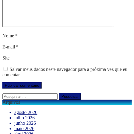
Nome
*
E-mail
*
Site
Salvar meus dados neste navegador para a próxima vez que eu
comentar.
Pesquisar
por:
Arquivos
agosto 2026
julho 2026
junho 2026
maio 2026
abril 2026